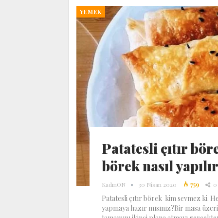
YEMEK
Patatesli çıtır bör
börek nasıl yapılı
KadınON
30 Nisan 2020
759
0
Patatesli çıtır börek kim sevmez ki. H
yapmaya hazır mısınız?Bir masa üzerin
tamamını ikinci plana atmayı gerçekten