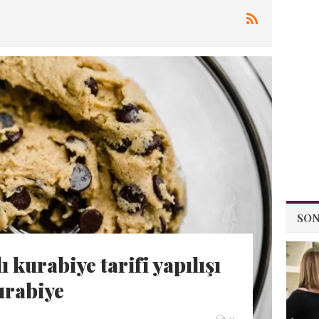
SON
ı kurabiye tarifi yapılışı
urabiye
0