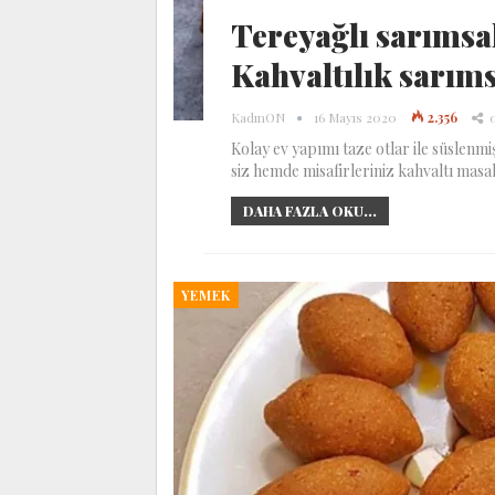
Tereyağlı sarımsak
Kahvaltılık sarım
KadınON
16 Mayıs 2020
2.356
Kolay ev yapımı taze otlar ile süslenm
siz hemde misafirleriniz kahvaltı masa
DAHA FAZLA OKU...
YEMEK