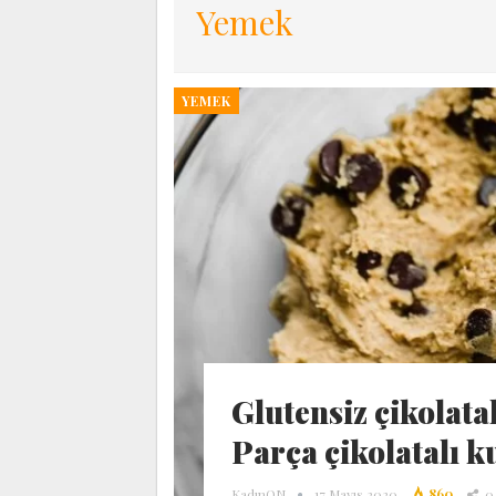
Yemek
YEMEK
Glutensiz çikolatal
Parça çikolatalı k
KadınON
17 Mayıs 2020
860
0