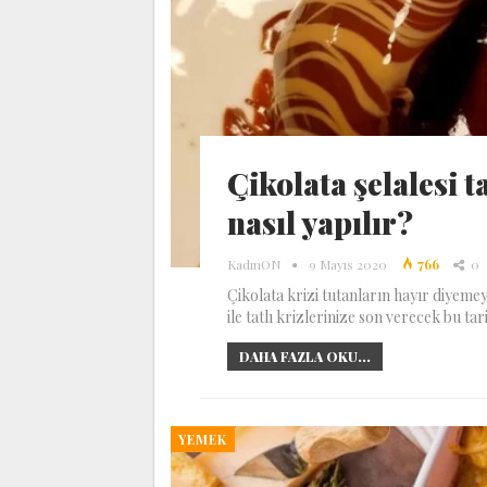
Çikolata şelalesi ta
nasıl yapılır?
KadınON
9 Mayıs 2020
766
0
Çikolata krizi tutanların hayır diyemeyec
ile tatlı krizlerinize son verecek bu tar
DAHA FAZLA OKU...
YEMEK