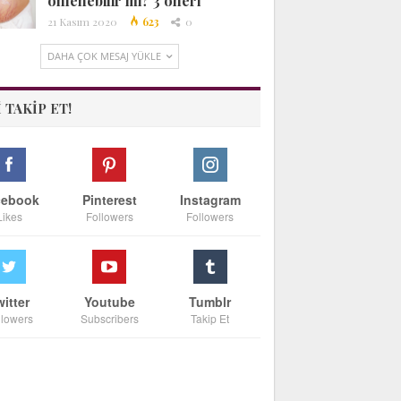
önlenebilir mi? 3 öneri
21 Kasım 2020
623
0
DAHA ÇOK MESAJ YÜKLE
I TAKIP ET!
cebook
Pinterest
Instagram
Likes
Followers
Followers
witter
Youtube
Tumblr
llowers
Subscribers
Takip Et