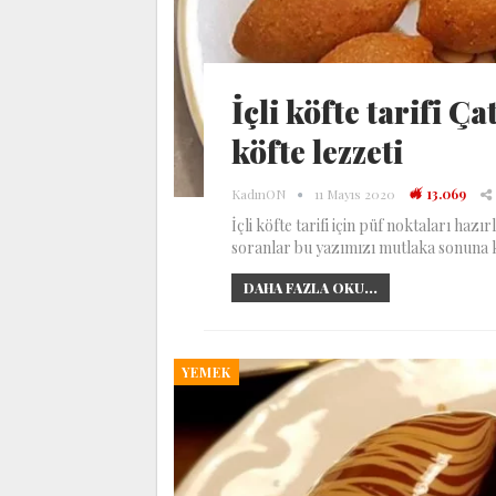
İçli köfte tarifi Ç
köfte lezzeti
KadınON
11 Mayıs 2020
13.069
İçli köfte tarifi için püf noktaları hazı
soranlar bu yazımızı mutlaka sonuna 
DAHA FAZLA OKU...
YEMEK