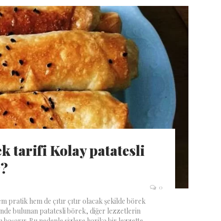
ek tarifi Kolay patatesli
r?
0
em pratik hem de çıtır çıtır olacak şekilde börek
de bulunan patatesli börek, diğer lezzetlerin
 başarır. Bu nedenle sizlere harika bir lezzette