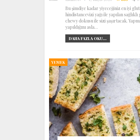
Bu şimdiye kadar yiyeceğiniz en iyi glut
hindistancevizi yağı ile yapılan sağlıkl
chewy dokusu ile sizi şaşırtacak. Yapma
yapıldığını asla…
DAHA FAZLA OKU...
YEMEK