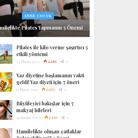
ANNE ÇOCUK
milelikte Pilates Yapmanın 5 Önemi
Pilates ile kilo verme şaşırtıcı 5
etkili yöntemi
23 Nisan 2022
2.263
0
Yaz diyetine başlamanın vakti
geldi! Yaz diyeti için 7 öneri
11 Mayıs 2021
1.073
0
Büyüleyici bakışlar için 7
makyaj hileleri
25 Kasım 2020
1.310
0
Hamilelikte oluşan çatlaklar