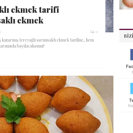
lı ekmek tarifi
saklı ekmek
0
0
BIZ
iş kızarmış tereyağlı sarımsaklı ekmek tarifine, hem
larınızda bayılacaksınız!
Fa
T
Fo