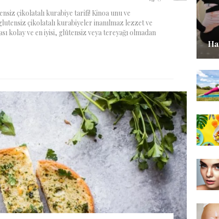
ensiz çikolatalı kurabiye tarifi! Kinoa unu ve
ı glutensiz çikolatalı kurabiyeler inanılmaz lezzet ve
sı kolay ve en iyisi, glütensiz veya tereyağı olmadan
Ha