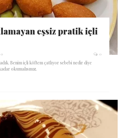
atlamayan eşsiz pratik içli
0
0
rladık. Benim içli köftem çatlıyor sebebi nedir diye
kadar okumalısınız.