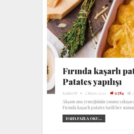
Fırında kaşarlı pat
Patates yapılışı
KadınON
2 Mayıs 2020
9.784
Akşam ana yemeğinizin yanına yakışacak
Fırında kaşarlı patates tarifi her zama
DAHA FAZLA OKU...