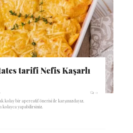
ates tarifi Nefis Kaşarlı
0
0
 kolay bir apereatif önerisi ile karşınızdayız.
n kolayca yapabilirsiniz.