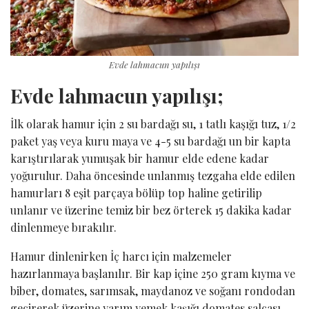
Evde lahmacun yapılışı
Evde lahmacun yapılışı;
İlk olarak hamur için 2 su bardağı su, 1 tatlı kaşığı tuz, 1/2
paket yaş veya kuru maya ve 4-5 su bardağı un bir kapta
karıştırılarak yumuşak bir hamur elde edene kadar
yoğurulur. Daha öncesinde unlanmış tezgaha elde edilen
hamurları 8 eşit parçaya bölüp top haline getirilip
unlanır ve üzerine temiz bir bez örterek 15 dakika kadar
dinlenmeye bırakılır.
Hamur dinlenirken İç harcı için malzemeler
hazırlanmaya başlanılır. Bir kap içine 250 gram kıyma ve
biber, domates, sarımsak, maydanoz ve soğanı rondodan
geçirerek üzerine yarım yemek kaşığı domates salçası,