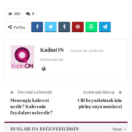
281
0
Paylaş
KadınON
Yazarın
71
Gönderisi
Bulunmaktadır
ÖNCEKI GÖNDERI
SONRAKI MESAJ
Menengiç kahvesi
Cilt beyazlatmak için
nedir? Kahvenin
pirinç suyu mucizesi
faydaları nelerdir?
BUNLARI DA BEĞENEBILIRSIN
Tümü