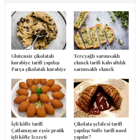
Glutensiz çikolatalı
Tereyağlı sarımsaklı
kurabiye tarifi yapılışı
ekmek tarifi Kahvaltılık
Parça çikolatalı kurabiye
sarımsaklı ekmek
İçli köfte tarifi
Çikolata şelalesi tarifi
Çatlamayan eşsiz pratik
yapılışı Sufle tarifi nasıl
içli köfte lezzeti
yapılır?