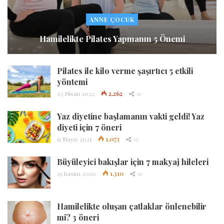
ANNE ÇOCUK
Hamilelikte Pilates Yapmanın 5 Önemi
Pilates ile kilo verme şaşırtıcı 5 etkili
yöntemi
23 Nisan 2022
2.262
0
Yaz diyetine başlamanın vakti geldi! Yaz
diyeti için 7 öneri
11 Mayıs 2021
1.073
0
Büyüleyici bakışlar için 7 makyaj hileleri
25 Kasım 2020
1.310
0
Hamilelikte oluşan çatlaklar önlenebilir
mi? 3 öneri