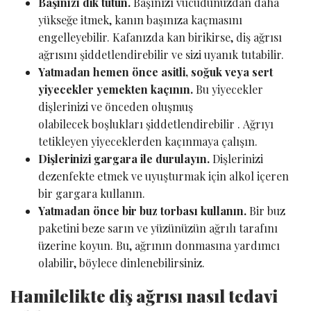
Başınızı dik tutun.
Başınızı vücudunuzdan daha
yükseğe itmek, kanın başınıza kaçmasını
engelleyebilir. Kafanızda kan birikirse, diş ağrısı
ağrısını şiddetlendirebilir ve sizi uyanık tutabilir.
Yatmadan hemen önce asitli, soğuk veya sert
yiyecekler yemekten kaçının.
Bu yiyecekler
dişlerinizi ve önceden oluşmuş
olabilecek boşlukları şiddetlendirebilir . Ağrıyı
tetikleyen yiyeceklerden kaçınmaya çalışın.
Dişlerinizi gargara ile durulayın.
Dişlerinizi
dezenfekte etmek ve uyuşturmak için alkol içeren
bir gargara kullanın.
Yatmadan önce bir buz torbası kullanın.
Bir buz
paketini beze sarın ve yüzünüzün ağrılı tarafını
üzerine koyun. Bu, ağrının donmasına yardımcı
olabilir, böylece dinlenebilirsiniz.
Hamilelikte diş ağrısı nasıl tedavi