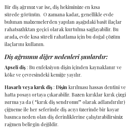
Bir diş ağrınız var ise, diş hekiminize en kısa
sürede görünün. O zamana kadar, genellikle evde
bulunan malzemelerden yapılan aşağıdaki basit ilaçlar
rahatsızlıktan geçici olarak kurtulma sağlayabilir. Bu
arada, evde kısa süreli rahatlama için bu doğal çözüm
ilaçlarını kullanın.
Diş ağrısının diğer nedenleri şunlardır:
Apseli diş
: Bu enfeksiyon dişin içinden kaynaklanır ve
köke ve çevresindeki kemiğe yayılır.
Hasarlı veya kırık diş
:
Dişin
kırılması hassas dentini ve
hatta posayı ortaya çıkarabilir. Bazen kırıklar kırık çizgi
ısırma ya da ( “kırık diş sendromu” olarak adlandırılır)
çiğneme ile her seferinde diş acıyı üzerinde bir koyar
basınca neden olan diş derinliklerine çalıştırabilirsiniz
rağmen belirgin değildir.