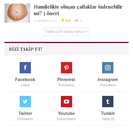
Hamilelikte oluşan çatlaklar önlenebilir
mi? 3 öneri
21 Kasım 2020
623
0
DAHA ÇOK MESAJ YÜKLE
BIZI TAKIP ET!
Facebook
Pinterest
Instagram
Likes
Followers
Followers
Twitter
Youtube
Tumblr
Followers
Subscribers
Takip Et