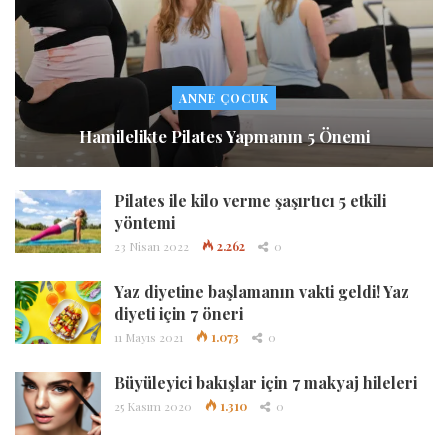
ANNE ÇOCUK
Hamilelikte Pilates Yapmanın 5 Önemi
Pilates ile kilo verme şaşırtıcı 5 etkili
yöntemi
23 Nisan 2022
2.262
0
Yaz diyetine başlamanın vakti geldi! Yaz
diyeti için 7 öneri
11 Mayıs 2021
1.073
0
Büyüleyici bakışlar için 7 makyaj hileleri
25 Kasım 2020
1.310
0