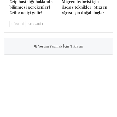
Grip hastalığı hakkında
Migren tedavisi için
bilinmesi gerekenler!
ilaçsız teknikler! Migren
Gribe ne iyi gelir!
ağrısı için doğal ilaçlar
ÖNCEKI
SONRAKI
Yorum Yapmak İçin Tıklayın