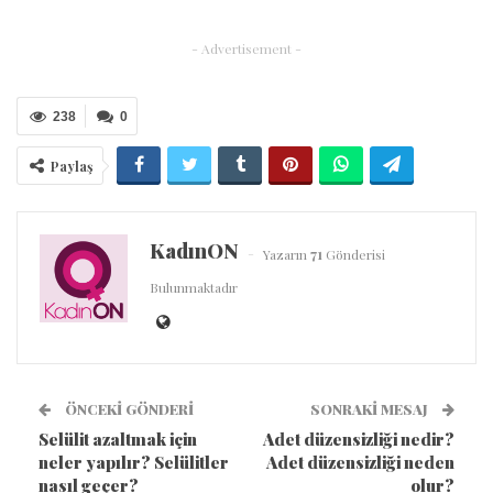
- Advertisement -
238
0
Paylaş
KadınON
Yazarın
71
Gönderisi
Bulunmaktadır
ÖNCEKI GÖNDERI
SONRAKI MESAJ
Selülit azaltmak için
Adet düzensizliği nedir?
neler yapılır? Selülitler
Adet düzensizliği neden
nasıl geçer?
olur?