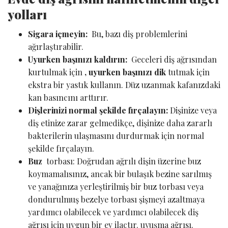
yolları
Sigara içmeyin:
Bu, bazı diş problemlerini
ağırlaştırabilir.
Uyurken başınızı kaldırın:
Geceleri diş ağrısından
kurtulmak için
, uyurken başınızı dik
tutmak için
ekstra bir yastık kullanın. Düz uzanmak kafanızdaki
kan basıncını arttırır.
Dişlerinizi normal şekilde fırçalayın:
Dişinize veya
diş etinize zarar gelmedikçe, dişinize daha zararlı
bakterilerin ulaşmasını durdurmak için normal
şekilde fırçalayın.
Buz
torbası: Doğrudan ağrılı dişin üzerine buz
koymamalısınız, ancak bir bulaşık bezine sarılmış
ve yanağınıza yerleştirilmiş bir buz torbası veya
dondurulmuş bezelye torbası şişmeyi azaltmaya
yardımcı olabilecek ve yardımcı olabilecek diş
ağrısı için uygun bir ev ilaçtır. uyuşma ağrısı.