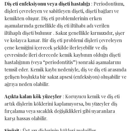
Diş eti enfeksiyonu veya dişeti hastalığı
: Periodontium,
dişleri çevreleyen ve sabitleyen dişeti, dişeti bağları ve
kemikten oluşur. Diş eti problemlerinin erken
aşamalarında genellikle diş eti iltihabı adı verilen
iltihaplı dişeti bulunur . Sakız genellikle kırmızıdır, şişer
ve kolayca kanar. Bir diş eti problemi dişleri çevreleyen
çene kemiğini içerecek şekilde ilerleyebilir ve diş
çevresinde ileri derecede kemik kaybının olduğu dişeti
hastalığının (veya “periodontitis”) sonraki aşamalarını
temsil eder. Kemik kaybı nedeniyle, diş ve diş eti arasında
gelişen boşlukta bir sakız apsesi (enfeksiyon) oluşabilir ve
ağrıya neden olabilir.
Açıkta kalan kök yüzeyler
: Koruyucu kemik ve diş eti
artık dişlerin köklerini kaplamıyorsa, bu yüzeyler diş
fırçalama veya sıcaklık değişiklikleri gibi uyaranlara
karşı hassas olabilir.
Sinüzit
: Üst azı dişlerinin kökleri maksiller