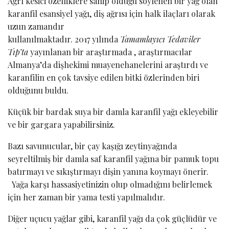
Ağrı kesici özelliklere sahip olduğu söylenen bir yağ olan
karanfil esansiyel yağı, diş ağrısı için halk ilaçları olarak
uzun zamandır
kullanılmaktadır. 2017 yılında
Tamamlayıcı Tedaviler
Tıp’ta
yayınlanan bir araştırmada , araştırmacılar
Almanya’da dişhekimi muayenehanelerini araştırdı ve
karanfilin en çok tavsiye edilen bitki özlerinden biri
olduğunu buldu.
Küçük bir bardak suya bir damla karanfil yağı ekleyebilir
ve bir gargara yapabilirsiniz.
Bazı savunucular, bir çay kaşığı zeytinyağında
seyreltilmiş bir damla saf karanfil yağına bir pamuk topu
batırmayı ve sıkıştırmayı dişin yanına koymayı önerir.
Yağa karşı hassasiyetinizin olup olmadığını belirlemek
için her zaman bir yama testi yapılmalıdır.
Diğer uçucu yağlar gibi, karanfil yağı da çok güçlüdür ve