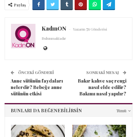
Paylaş
KadınON
Yazarın
71
Gönderisi
Bulunmaktadır
ÖNCEKI GÖNDERI
SONRAKI MESAJ
Anne sütünün faydaları
Bakır kahve saç rengi
nelerdir? Bebeğe anne
nasıl elde edilir?
sütünün etkisi
Bakımı nasıl yapılır?
BUNLARI DA BEĞENEBILIRSIN
Tümü