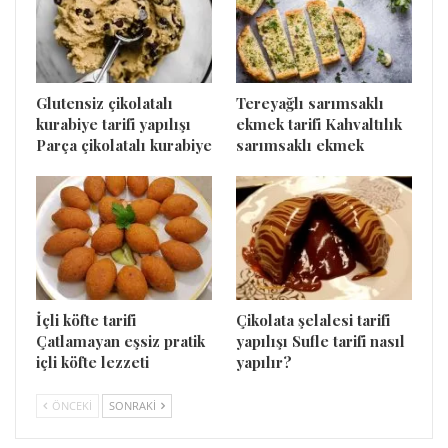
Glutensiz çikolatalı
Tereyağlı sarımsaklı
kurabiye tarifi yapılışı
ekmek tarifi Kahvaltılık
Parça çikolatalı kurabiye
sarımsaklı ekmek
İçli köfte tarifi
Çikolata şelalesi tarifi
Çatlamayan eşsiz pratik
yapılışı Sufle tarifi nasıl
içli köfte lezzeti
yapılır?
ÖNCEKI
SONRAKI