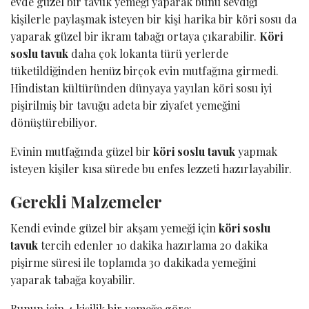
evde güzel bir tavuk yemeği yaparak bunu sevdiği
kişilerle paylaşmak isteyen bir kişi harika bir köri sosu da
yaparak güzel bir ikram tabağı ortaya çıkarabilir.
Köri
soslu tavuk
daha çok lokanta türü yerlerde
tüketildiğinden henüz birçok evin mutfağına girmedi.
Hindistan kültüründen dünyaya yayılan köri sosu iyi
pişirilmiş bir tavuğu adeta bir ziyafet yemeğini
dönüştürebiliyor.
Evinin mutfağında güzel bir
köri soslu tavuk
yapmak
isteyen kişiler kısa sürede bu enfes lezzeti hazırlayabilir.
Gerekli Malzemeler
Kendi evinde güzel bir akşam yemeği için
köri soslu
tavuk
tercih edenler 10 dakika hazırlama 20 dakika
pişirme süresi ile toplamda 30 dakikada yemeğini
yaparak tabağa koyabilir.
Bunun için 4 kişilik bir yemeğe göre: