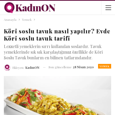
Anasayfa
Yemek
Köri soslu tavuk nasıl yapılır? Evde
Köri soslu tavuk tarifi
Lezzetli yemeklerin sırrı kullanılan soslardır. Tavuk
yemeklerinde sık sık karşılaştığımız özellikle de Köri
Soslu Tavuk bunların en bilinen tatlarındandır.
YEMEK
Son güncelleme
28 Nisan 2020
Ekleyen:
KadınON