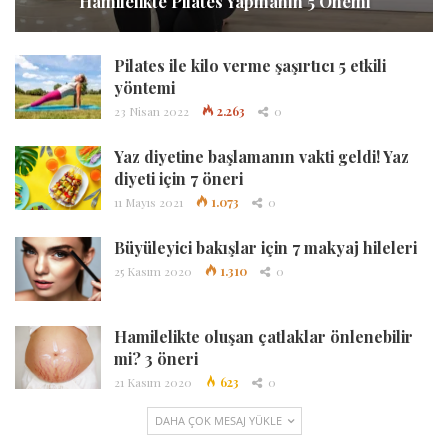
Hamilelikte Pilates Yapmanın 5 Önemi
Pilates ile kilo verme şaşırtıcı 5 etkili
yöntemi
23 Nisan 2022
2.263
0
Yaz diyetine başlamanın vakti geldi! Yaz
diyeti için 7 öneri
11 Mayıs 2021
1.073
0
Büyüleyici bakışlar için 7 makyaj hileleri
25 Kasım 2020
1.310
0
Hamilelikte oluşan çatlaklar önlenebilir
mi? 3 öneri
21 Kasım 2020
623
0
DAHA ÇOK MESAJ YÜKLE