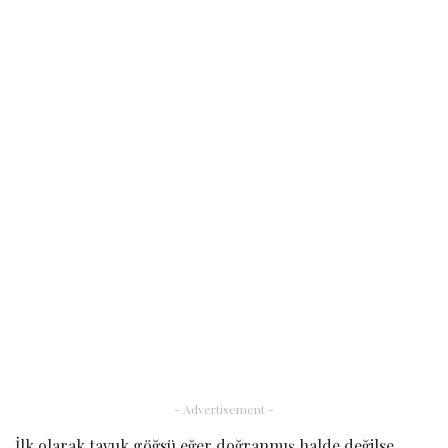
- Advertisement -
İlk olarak tavuk göğsü eğer doğranmış halde değilse