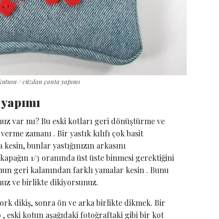
kutusu / cüzdan çanta yapımı
ı yapımı
unuz var mı? Bu eski kotları geri dönüştürme ve
verme zamanı . Bir yastık kılıfı çok basit
 kesin, bunlar yastığınızın arkasını
a kapağın 1/3 oranında üst üste binmesi gerektiğini
nun geri kalanından farklı yamalar kesin . Bunu
uz ve birlikte dikiyorsunuz.
k dikiş, sonra ön ve arka birlikte dikmek. Bir
o
, eski kotun aşağıdaki fotoğraftaki gibi bir kot