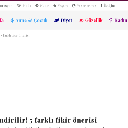
orasyon
Moda
Nedir
Yaşam
Yazarlarımız
İletişim
fa
Anne & Çocuk
Diyet
Güzellik
Kadın
5 farklı fikir önerisi
dirilir! 5 farklı fikir önerisi