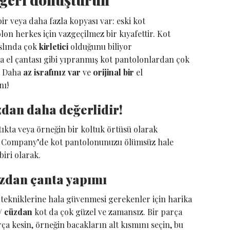
veya daha fazla kopyası var: eski kot
on herkes için vazgeçilmez bir kıyafettir. Kot
slında çok
kirletici
olduğunu biliyor
 el çantası gibi yıpranmış kot pantolonlardan çok
z. Daha
az israfınız var
ve
orijinal bir
el
nı!
zdan daha değerlidir!
ıkta veya örneğin bir koltuk örtüsü olarak
z in Company’de kot pantolonunuzu ölümsüz hale
biri olarak.
üzdan çanta yapımı
 tekniklerine hala güvenmesi gerekenler için harika
 / cüzdan
kot da çok güzel ve zamansız. Bir parça
parça kesin, örneğin bacakların alt kısmını seçin, bu