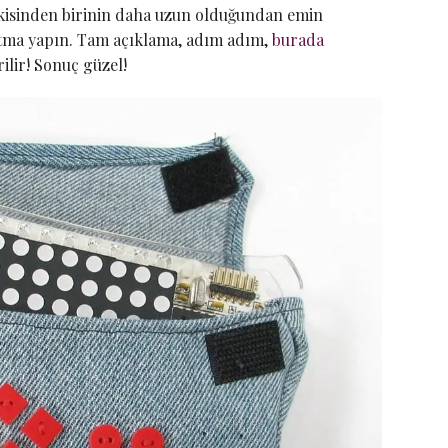
 ikisinden birinin daha uzun olduğundan emin
patma yapın. Tam açıklama, adım adım,
burada
rilir! Sonuç güzel!