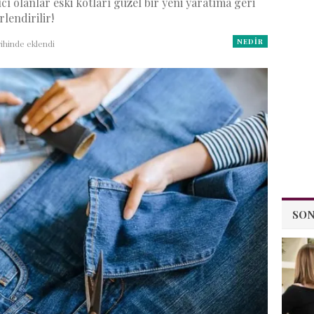
cı olanlar eski kotları güzel bir yeni yaratıma geri
rlendirilir!
NEDIR
ihinde eklendi
SON