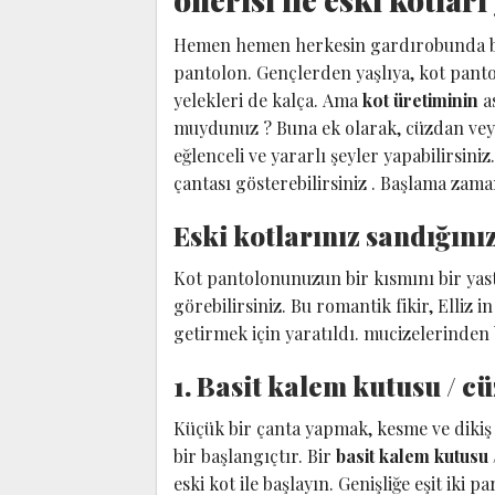
Hemen hemen herkesin gardırobunda bir 
pantolon. Gençlerden yaşlıya, kot pantol
yelekleri de kalça. Ama
kot üretiminin
a
muydunuz ? Buna ek olarak, cüzdan veya
eğlenceli ve yararlı şeyler yapabilirsini
çantası gösterebilirsiniz . Başlama zama
Eski kotlarınız sandığını
Kot pantolonunuzun bir kısmını bir yast
görebilirsiniz. Bu romantik fikir, Elli
getirmek için yaratıldı. mucizelerinden 
1. Basit kalem kutusu / c
Küçük bir çanta yapmak, kesme ve dikiş
bir başlangıçtır. Bir
basit kalem kutusu
eski kot ile başlayın. Genişliğe eşit iki 