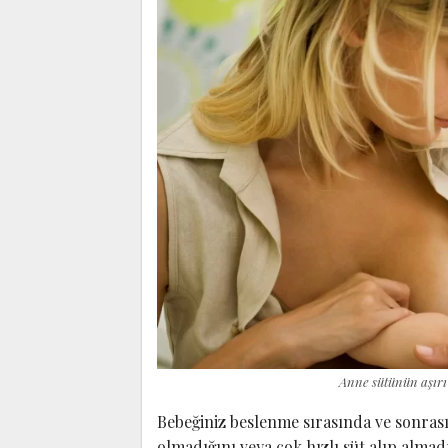
Anne sütünün aşırı 
Bebeğiniz beslenme sırasında ve sonrası
olmadığını veya çok hızlı süt alıp almadı