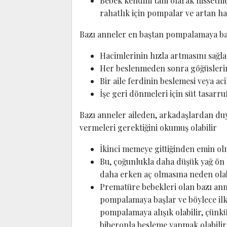
Bebek kendini tam olarak hissetm
rahatlık için pompalar ve artan ha
Bazı anneler en baştan pompalamaya baş
Hacimlerinin hızla artmasını sağl
Her beslenmeden sonra göğüslerin
Bir aile ferdinin beslemesi veya ac
İşe geri dönmeleri için süt tasar
Bazı anneler aileden, arkadaşlardan duy
vermeleri gerektiğini okumuş olabilir
İkinci memeye gittiğinden emin olma
Bu, çoğunlukla daha düşük yağ ön 
daha erken aç olmasına neden olab
Prematüre bebekleri olan bazı ann
pompalamaya başlar ve böylece ilk
pompalamaya alışık olabilir, çünk
biberonla besleme yapmak olabili