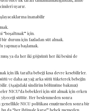
eden önce ilk tarafı tamamlamadığından, anne
cimleri uyarır.
layacaklarına inanabilir
amak.
i “boşaltmak” için.
il bir durum için fazladan süt almak.
rufu yapmaya başlamak.
muş ya da her iki göğsünü her iki besini de
k için ilk tarafta bebeği kısa devre kesebilirler.
sütü ve daha az yağ arka sütü tüketerek bebeğin
ilir. (Aşağıdaki sindirim bölümüne bakınız)
eler NICU’da bebekleri için süt almak için erken
 yiyeceği süttür. Her beslenmeden sonra
ü genellikle NICU politikası emzirmeden sonra bir
r, bu da “her ihtimale karşı” bebek memeden