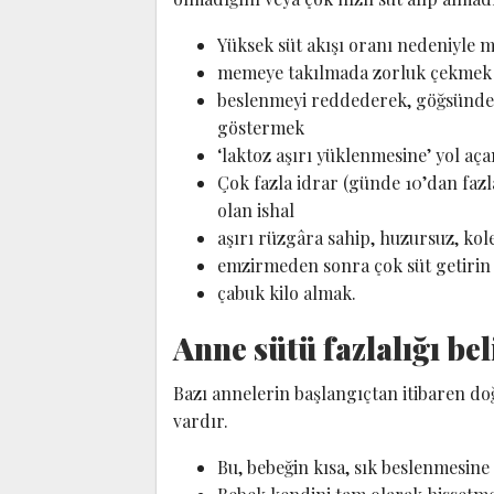
Yüksek süt akışı oranı nedeniyle 
memeye takılmada zorluk çekmek
beslenmeyi reddederek, göğsünde
göstermek
‘laktoz aşırı yüklenmesine’ yol aça
Çok fazla idrar (günde 10’dan fazla
olan ishal
aşırı rüzgâra sahip, huzursuz, kol
emzirmeden sonra çok süt getirin
çabuk kilo almak.
Anne sütü fazlalığı bel
Bazı annelerin başlangıçtan itibaren do
vardır.
Bu, bebeğin kısa, sık beslenmesine