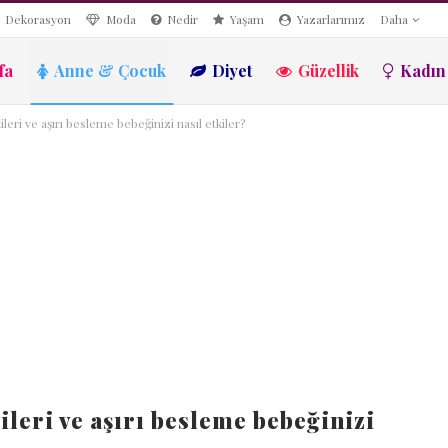
Dekorasyon
Moda
Nedir
Yaşam
Yazarlarımız
Daha
fa
Anne & Çocuk
Diyet
Güzellik
Kadın
tileri ve aşırı besleme bebeğinizi nasıl etkiler?
tileri ve aşırı besleme bebeğinizi