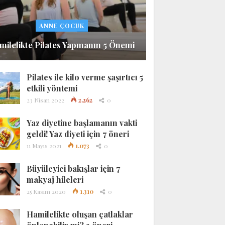
ANNE ÇOCUK
milelikte Pilates Yapmanın 5 Önemi
Pilates ile kilo verme şaşırtıcı 5
etkili yöntemi
23 Nisan 2022
2.262
0
Yaz diyetine başlamanın vakti
geldi! Yaz diyeti için 7 öneri
11 Mayıs 2021
1.073
0
Büyüleyici bakışlar için 7
makyaj hileleri
25 Kasım 2020
1.310
0
Hamilelikte oluşan çatlaklar