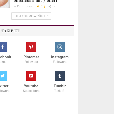
önlenebilir mi? 3 öneri
21 Kasım 2020
623
0
DAHA ÇOK MESAJ YÜKLE
I TAKIP ET!
cebook
Pinterest
Instagram
Likes
Followers
Followers
witter
Youtube
Tumblr
llowers
Subscribers
Takip Et