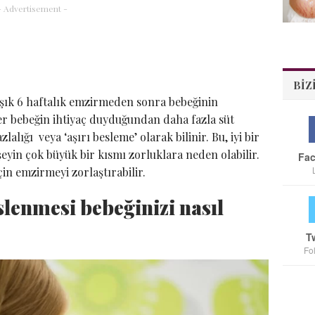
- Advertisement -
BIZ
aşık 6 haftalık emzirmeden sonra bebeğinin
ler bebeğin ihtiyaç duyduğundan daha fazla süt
lığı veya ‘aşırı besleme’ olarak bilinir. Bu, iyi bir
eyin çok büyük bir kısmı zorluklara neden olabilir.
Fa
n emzirmeyi zorlaştırabilir.
slenmesi bebeğinizi nasıl
T
Fo