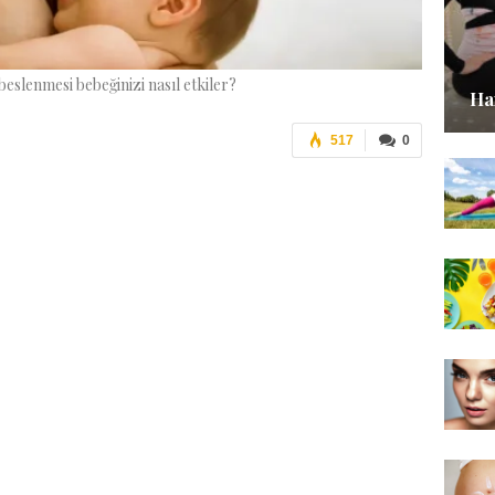
eslenmesi bebeğinizi nasıl etkiler?
Ha
517
0