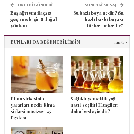
ÖNCEKI GÖNDERI
SONRAKI MESAJ
Baş ağrısını ilaçsız
Su bazlı boya nedir? Su
geçirmek için 8 doğal
bazlı baskı boyası
yöntem
türleri nelerdir?
BUNLARI DA BEĞENEBILIRSIN
Tümü
Elma sirkesinin
Sağlıklı yemeklik yağ
yararları nedir Elma
nasıl seçilir! Hangileri
sirkesi mucizevi 25
daha besleyicidir?
faydası