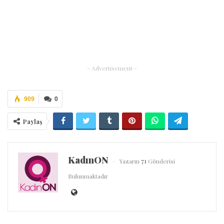
- Advertisement -
909
0
Paylaş
KadınON
Yazarın
71
Gönderisi
Bulunmaktadır