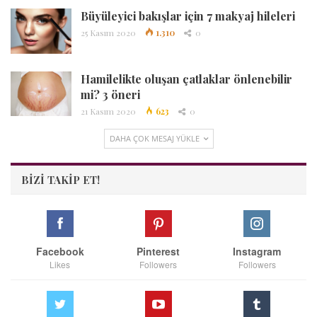
Büyüleyici bakışlar için 7 makyaj hileleri
25 Kasım 2020
1.310
0
Hamilelikte oluşan çatlaklar önlenebilir
mi? 3 öneri
21 Kasım 2020
623
0
DAHA ÇOK MESAJ YÜKLE
BIZI TAKIP ET!
Facebook
Pinterest
Instagram
Likes
Followers
Followers