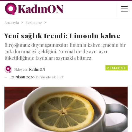
Anasayfa
Beslenme
Yeni sağlık trendi: Limonlu kahve
Birçoğumuz duymuşsunuzdur limonlu kahve içmenin bir
çok duruma iyi geldiğini. Normal de de ayrı ayrı
tüketildiğinde faydaları saymakla bitmez.
BESLENME
Ekleyen:
KadınON
21 Nisan 2020
Tarihinde eklendi