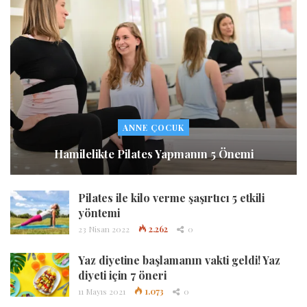
ANNE ÇOCUK
Hamilelikte Pilates Yapmanın 5 Önemi
Pilates ile kilo verme şaşırtıcı 5 etkili
yöntemi
23 Nisan 2022
2.262
0
Yaz diyetine başlamanın vakti geldi! Yaz
diyeti için 7 öneri
11 Mayıs 2021
1.073
0