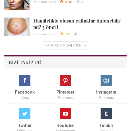
25 Kasım 2020
1.310
0
Hamilelikte oluşan çatlaklar önlenebilir
mi? 3 öneri
21 Kasım 2020
623
0
DAHA ÇOK MESAJ YÜKLE
BIZI TAKIP ET!
Facebook
Pinterest
Instagram
Likes
Followers
Followers
Twitter
Youtube
Tumblr
Followers
Subscribers
Takip Et