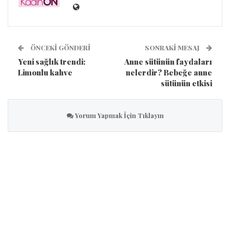
ÖNCEKI GÖNDERI
SONRAKI MESAJ
Yeni sağlık trendi:
Anne sütünün faydaları
Limonlu kahve
nelerdir? Bebeğe anne
sütünün etkisi
Yorum Yapmak İçin Tıklayın