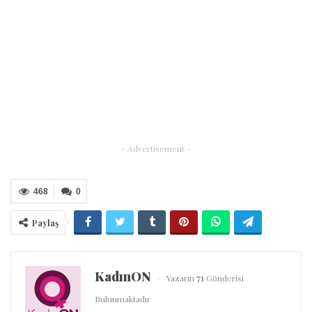
- Advertisement -
468
0
Paylaş
KadınON
Yazarın
71
Gönderisi
Bulunmaktadır