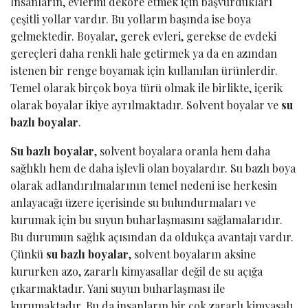
İnsanların, evlerini dekore etmek için başvurdukları
çeşitli yollar vardır. Bu yolların başında ise boya
gelmektedir. Boyalar, gerek evleri, gerekse de evdeki
gereçleri daha renkli hale getirmek ya da en azından
istenen bir renge boyamak için kullanılan ürünlerdir.
Temel olarak birçok boya türü olmak ile birlikte, içerik
olarak boyalar ikiye ayrılmaktadır. Solvent boyalar ve
su
bazlı boyalar
.
Su bazlı boyalar
, solvent boyalara oranla hem daha
sağlıklı hem de daha işlevli olan boyalardır. Su bazlı boya
olarak adlandırılmalarının temel nedeni ise herkesin
anlayacağı üzere içerisinde su bulundurmaları ve
kurumak için bu suyun buharlaşmasını sağlamalarıdır.
Bu durumun sağlık açısından da oldukça avantajı vardır.
Çünkü
su bazlı boyalar
, solvent boyaların aksine
kururken azo, zararlı kimyasallar değil de su açığa
çıkarmaktadır. Yani suyun buharlaşması ile
kurumaktadır. Bu da insanların bir çok zararlı kimyasalı