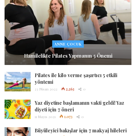
ANNE ÇOCUK
Hamilelikte Pilates Yapmanın 5 Önemi
Pilates ile kilo verme şaşırtıcı 5 etkili
yöntemi
23 Nisan 2022
2.263
0
Yaz diyetine başlamanın vakti geldi! Yaz
diyeti için 7 öneri
11 Mayıs 2021
1.073
0
Büyüleyici bakışlar için 7 makyaj hileleri