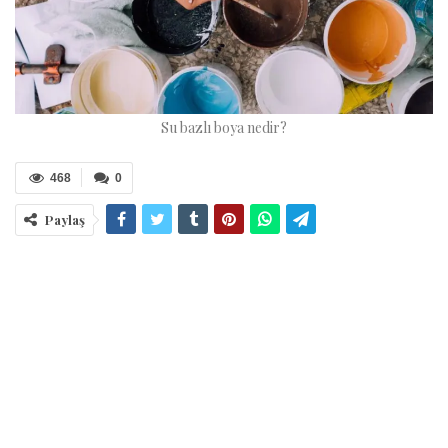
Su bazlı boya nedir?
468
0
Paylaş