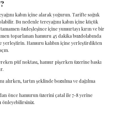
r?
eyağını kabın içine alarak yoğurun. Tarifte soğuk
olabilir. Bu nedenle tereyağını kabın içine küçük
tamamen özdeşleşince içine yumurtayı kırın ve bir
amen toparlanan hamuru 45 dakika buzdolabında
 yerleştirin. Hamuru kalıbın içine yerleştirdikten
açın.
ereken püf noktası, hamur pişerken üzerine baskı
r.
nı alırken, tartın şeklinde bozulma ve dağılma
dan önce hamurun üzerini çatal ile 7-8 yerine
önleyebilirsiniz.