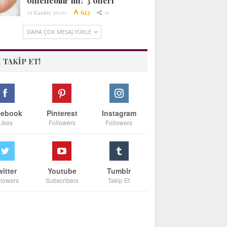
önlenebilir mi? 3 öneri
21 Kasım 2020
623
0
DAHA ÇOK MESAJ YÜKLE
I TAKIP ET!
cebook
Pinterest
Instagram
Likes
Followers
Followers
witter
Youtube
Tumblr
llowers
Subscribers
Takip Et