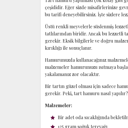
Tart hamuru yapılması çok kolay gibi g
çeşididir. Eğer sizde misafirlerinize gev
bu tarifi deneyebilirsiniz. İşte sizlere le
Üstü renkli meyvelerle süslenmiş lezzetl
tatlılarından biridir. Ancak bu lezzetli 
gerekir. Eksik bilgilerle ve doğru malze
kırıklığı ile sonuçlanır.
Hamurunuzda kullanacağınız malzemele
malzemeler hamurunuzu ısıtmaya başlay
yakalamanız zor olacaktır.
Bir tartın güzel olması için sadece ham
gerekir. Peki, tart hamuru nasıl yapılı
Malzemeler:
Bir adet oda sıcaklığında bekleti
125 gram soğuk tereyağı