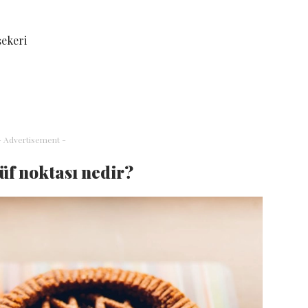
şekeri
- Advertisement -
f noktası nedir?