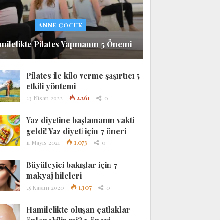
ANNE ÇOCUK
milelikte Pilates Yapmanın 5 Önemi
Pilates ile kilo verme şaşırtıcı 5
etkili yöntemi
23 Nisan 2022
2.261
0
Yaz diyetine başlamanın vakti
geldi! Yaz diyeti için 7 öneri
11 Mayıs 2021
1.073
0
Büyüleyici bakışlar için 7
makyaj hileleri
25 Kasım 2020
1.307
0
Hamilelikte oluşan çatlaklar