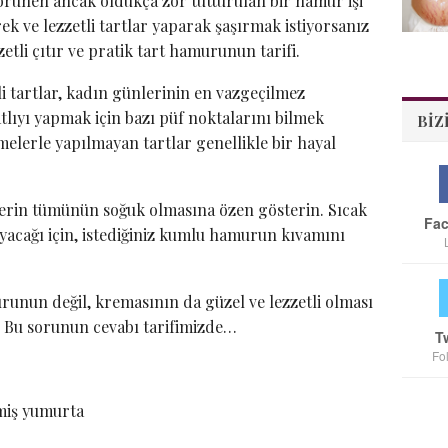
örünen ancak oldukça zor tutturulan bir hamur işi
rek ve lezzetli tartlar yaparak şaşırmak istiyorsanız
zzetli çıtır ve pratik tart hamurunun tarifi.
i tartlar, kadın günlerinin en vazgeçilmez
tatlıyı yapmak için bazı püf noktalarını bilmek
BIZ
melerle yapılmayan tartlar genellikle bir hayal
rin tümünün soğuk olmasına özen gösterin. Sıcak
Fa
acağı için, istediğiniz kumlu hamurun kıvamını
urunun değil, kremasının da güzel ve lezzetli olması
r? Bu sorunun cevabı tarifimizde…
T
Fo
lmiş yumurta