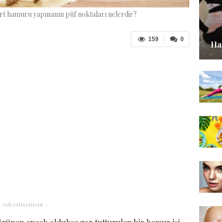
art hamuru yapmanın püf noktaları nelerdir?
159
0
Ha
- Advertisement -