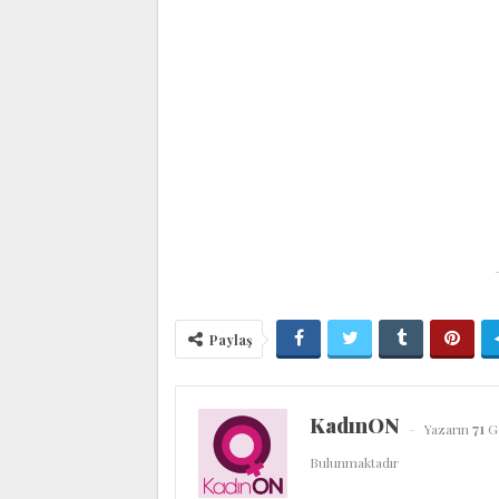
Paylaş
KadınON
Yazarın
71
Gö
Bulunmaktadır