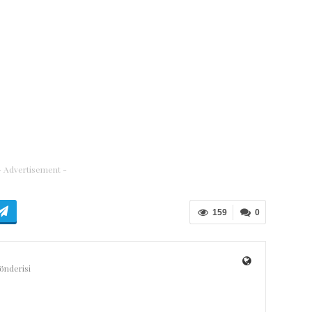
- Advertisement -
159
0
nderisi